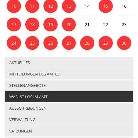
10
11
12
13
14
15
16
17
18
19
20
21
22
23
24
25
26
27
28
29
30
AKTUELLES
MITTEILUNGEN DES AMTES
STELLENANGEBOTE
WAS IST LOS IM AMT
AUSSCHREIBUNGEN
VERWALTUNG
SATZUNGEN