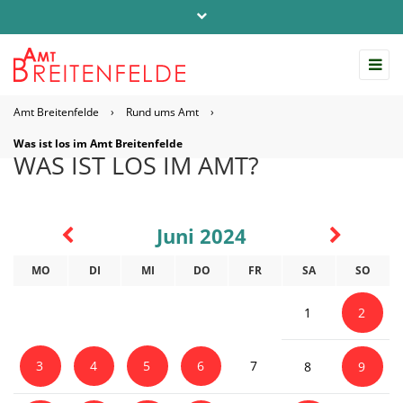
Telefon: 04542 / 803-0
info@amt-breitenfelde.de
Amt Breitenfelde
›
Rund ums Amt
›
Startseite Amt Breitenfelde
Was ist los im Amt Breitenfelde
WAS IST LOS IM AMT?
Juni 2024
MO
DI
MI
DO
FR
SA
SO
1
2
3
4
5
6
7
8
9