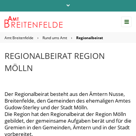
Telefon: 04542 / 803-0
info@amt-breitenfelde.de
Amt Breitenfelde
›
Rund ums Amt
›
Regionalbeirat
Startseite Amt Breitenfelde
REGIONALBEIRAT REGION
MÖLLN
Der Regionalbeirat besteht aus den Ämtern Nusse,
Breitenfelde, den Gemeinden des ehemaligen Amtes
Gudow-Sterley und der Stadt Mölln.
Die Region hat den Regionalbeirat der Region Mölln
gebildet, der gemeinsame Aufgaben berät und für die
Gremien in den Gemeinden, Ämtern und in der Stadt
vorbereitet.