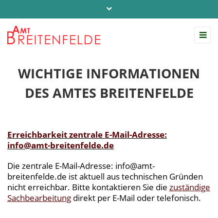
Telefon: 04542 / 803-0
info@amt-breitenfelde.de
Startseite Amt Breitenfelde
WICHTIGE INFORMATIONEN
DES AMTES BREITENFELDE
Erreichbarkeit zentrale E-Mail-Adresse:
info@amt-breitenfelde.de
Die zentrale E-Mail-Adresse: info@amt-
breitenfelde.de ist aktuell aus technischen Gründen
nicht erreichbar. Bitte kontaktieren Sie die
zuständige
Sachbearbeitung
direkt per E-Mail oder telefonisch.