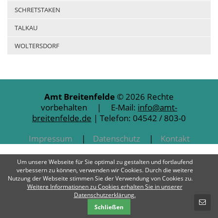
SCHRETSTAKEN
TALKAU
WOLTERSDORF
Amt Breitenfelde
© 2026 Rechte
vorbehalten | E-Mail:
info@amt-
breitenfelde.de
| Telefon: 04542 / 803-0
Impressum
Datenschutz
Kontakt
Um unsere Webseite für Sie optimal zu gestalten und fortlaufend
verbessern zu können, verwenden wir Cookies. Durch die weitere
Nutzung der Webseite stimmen Sie der Verwendung von Cookies zu.
Weitere Informationen zu Cookies erhalten Sie in unserer
SCHNELLKONTAKT
Datenschutzerklärung.
Schließen
E-Mail-Nachricht - Amt Breitenfelde