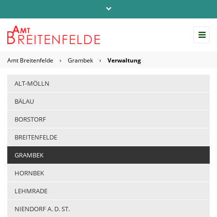
Telefon: 04542 / 803-0
info@amt-breitenfelde.de
Amt Breitenfelde
›
Grambek
›
Verwaltung
Startseite Amt Breitenfelde
ALT-MÖLLN
BÄLAU
BORSTORF
BREITENFELDE
GRAMBEK
HORNBEK
LEHMRADE
NIENDORF A. D. ST.